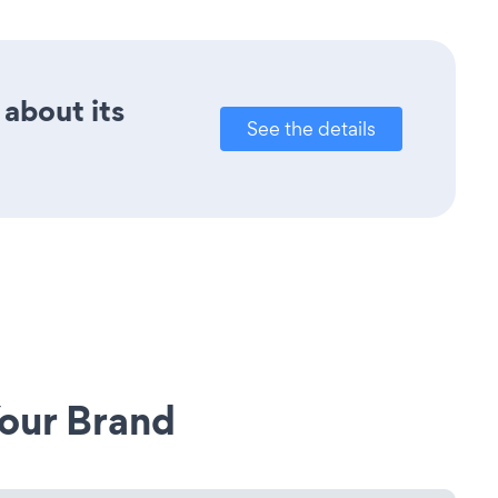
 about its
See the details
our Brand