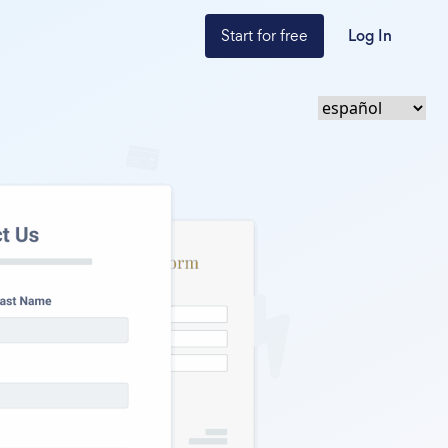
Start for free
Log In