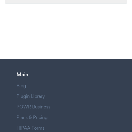
Main
Blog
Plugin Library
POWR Business
Plans & Pricing
HIPAA Forms