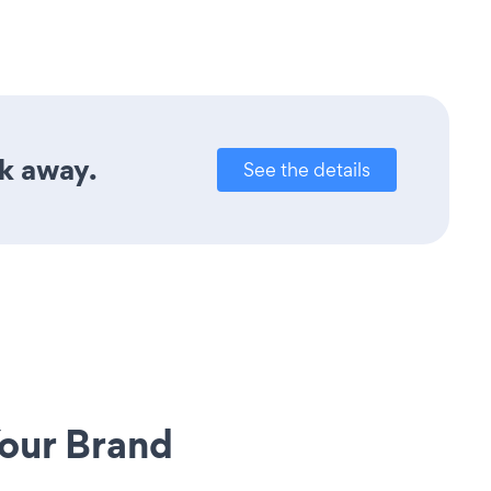
ck away.
See the details
our Brand