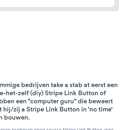
mmige bedrijven take a stab at eerst een
e-het-zelf (diy) Stripe Link Button of
bben een "computer guru" die beweert
 hij/zij a Stripe Link Button in 'no time'
n bouwen.
eren proberen open source Stripe Link Button apps