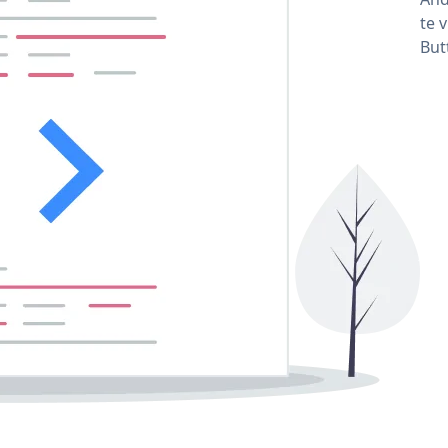
te 
But