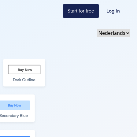
Start for free
Log In