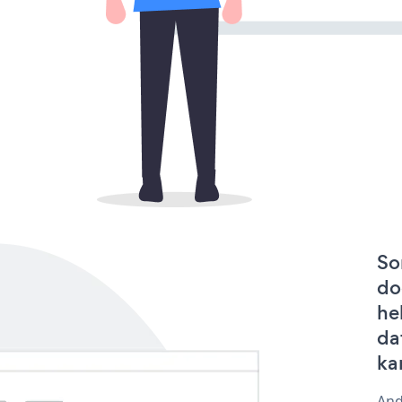
So
do
he
dat
ka
And