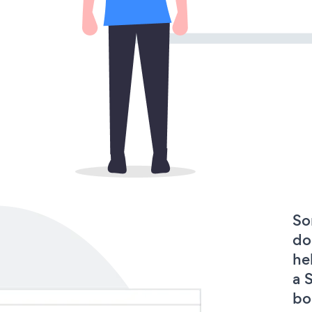
So
do
he
a 
bo