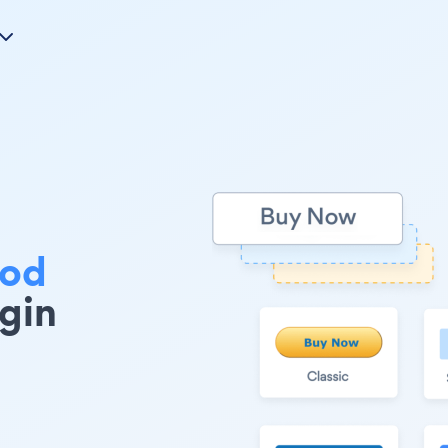
ood
gin