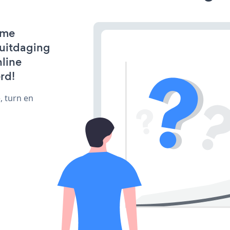
eme
e uitdaging
line
rd!
, turn en