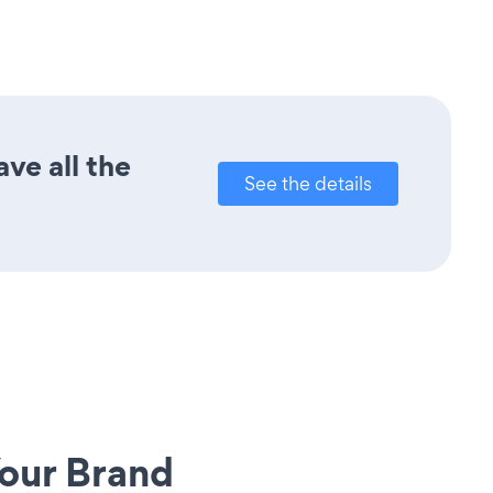
ve all the
See the details
our Brand