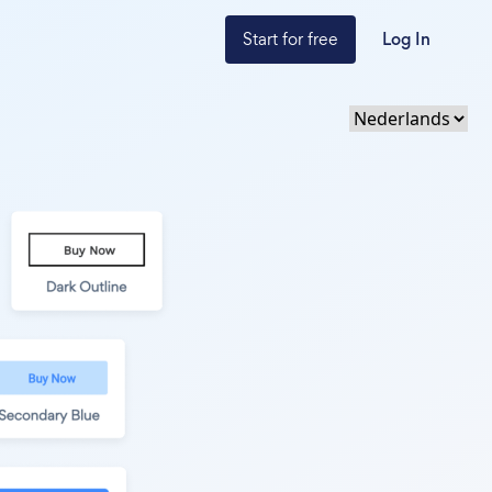
Start for free
Log In