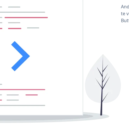
And
te 
But