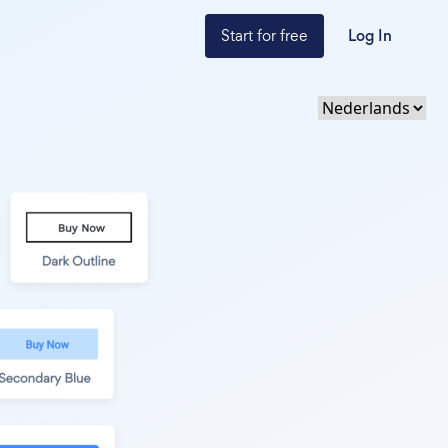
Start for free
Log In