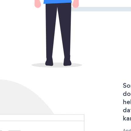
So
do
he
dat
ka
And