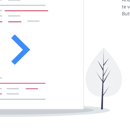
te 
But