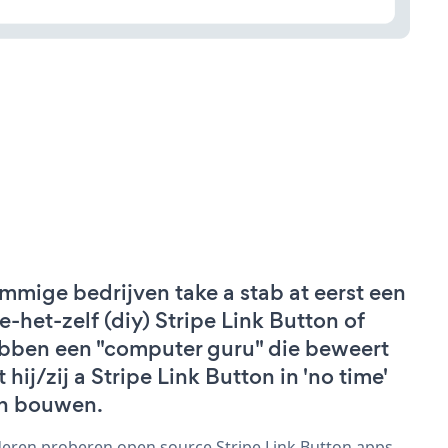
mmige bedrijven take a stab at eerst een
e-het-zelf (diy) Stripe Link Button of
bben een "computer guru" die beweert
 hij/zij a Stripe Link Button in 'no time'
n bouwen.
eren proberen open source Stripe Link Button apps