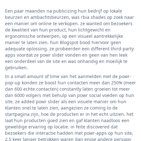
Een paar maanden na publicizing hun bedrijf op lokale
beurzen en ambachtsbeurzen, was rbia shades op zoek naar
een manier om online te verkopen. ze wanted om bezoekers
de kwaliteit van hun product, hun lichtgewicht en
ergonomische ontwerpen, op een visueel aantrekkelijke
manier te laten zien. hun Blogspot bood hiervoor geen
adequate oplossing. ze probeerden een different third-party
apps voordat ze powr slider vonden en geen van hen leek
een onderdeel van de site en was onhandig en moeilijk te
gebruiken.
In a small amount of time van het aanmelden met de powr-
pop-up konden ze boost hun contacten meer dan 250% (meer
dan 600 echte contacten) constantly laten groeien tot meer
dan 6000 volgers met behulp van powr social voeden op hun
site. ze added powr slider als een visuele manier om hun
klanten snel te laten zien, aangezien ze coming to de
startpagina zijn, hoe de producten er in het echt uitzien. het
laat hun producten goed zien en gaf klanten naadloos een
geweldige ervaring op locatie. in feite discovered dat
bezoekers die interactie hadden met powr-apps op hun site,
2,5 keer langer betrokken waren dan enige andere persoon