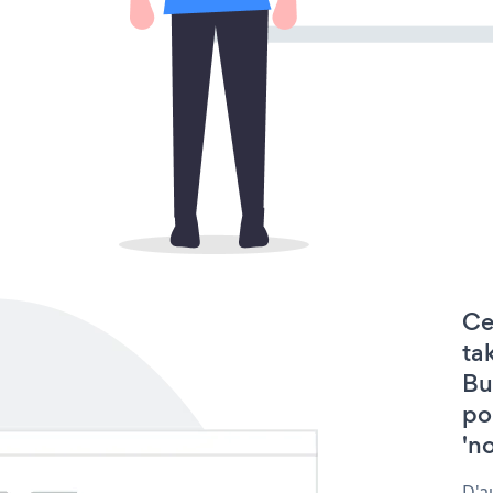
Ce
ta
Bu
po
'no
D'a