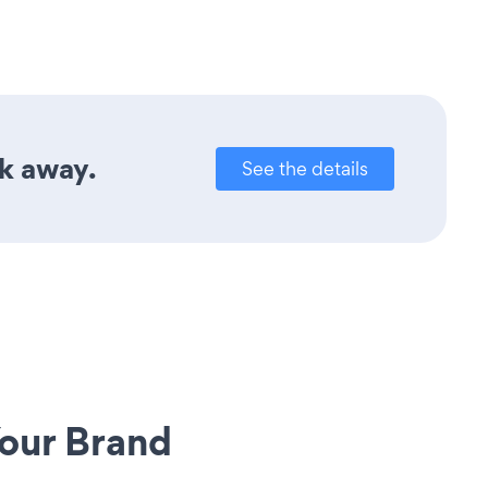
ck away.
See the details
our Brand