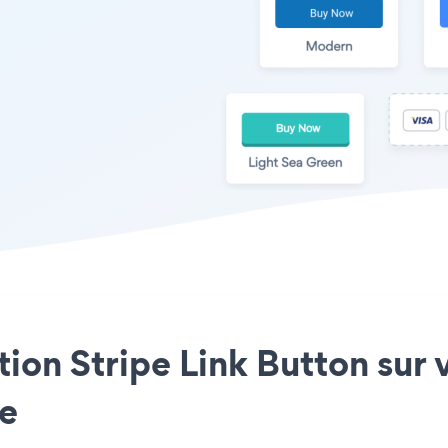
ation Stripe Link Button su
le