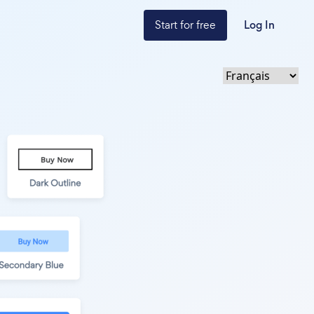
Start for free
Log In