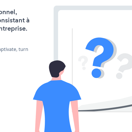
onnel,
onsistant à
ntreprise.
ptivate, turn