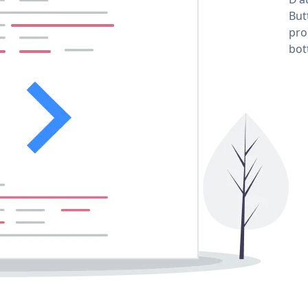
But
pro
bot