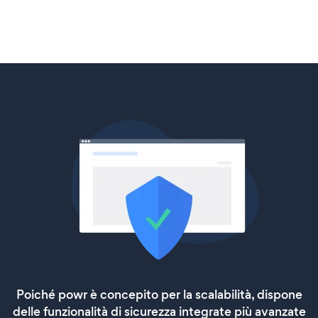
Poiché powr è concepito per la scalabilità, dispone
delle funzionalità di sicurezza integrate più avanzate