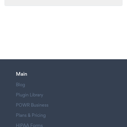
Main
Blog
Plugin Library
POWR Business
Plans & Pricing
HIPAA Forms