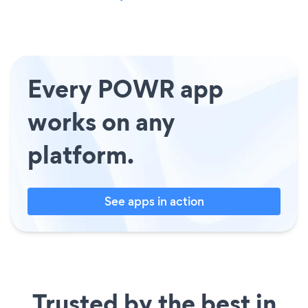
Every POWR app
works on any
platform.
See apps in action
Trusted by the best in