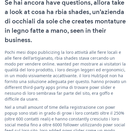
Se hai ancora have questions, allora take
a look at cosa ha rbia shades, un'azienda
di occhiali da sole che creates montature
in legno fatte a mano, seen in their
business.
Pochi mesi dopo publicizing la loro attività alle fiere locali e
alle fiere dell'artigianato, rbia shades stava cercando un
modo per vendere online. wanted per mostrare ai visitatori la
qualità del loro prodotto, i loro design leggeri ed ergonomici,
in un modo visivamente accattivante. il loro HubSpot non ha
fornito una soluzione adeguata per questo. hanno provato un
different third-party apps prima di trovare powr slider e
nessuno di loro sembrava far parte del sito, era goffo e
difficile da usare.
Nel a small amount of time della registrazione con powr
popup sono stati in grado di grow i loro contatti oltre il 250%
(oltre 600 contatti reali) e hanno constantly cresciuto i loro
social media fino a oltre 6000 follower utilizzando powr social
feed sul loro sito. loro added powr slider come un modo