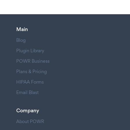
Main
Blog
Plugin Library
POWR Business
Plans & Pricing
HIPAA Forms
Email Blast
Company
About POWR