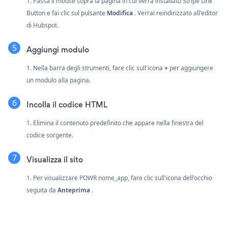
1. Passa il mouse sopra la pagina in cui verrà installato Stripe Link
Button e fai clic sul pulsante
Modifica
. Verrai reindirizzato all'editor
di Hubspot.
Aggiungi modulo
1. Nella barra degli strumenti, fare clic sull'icona
+
per aggiungere
un modulo alla pagina.
Incolla il codice HTML
1. Elimina il contenuto predefinito che appare nella finestra del
codice sorgente.
Visualizza il sito
1. Per visualizzare POWR nome_app, fare clic sull'icona dell'occhio
seguita da
Anteprima
.