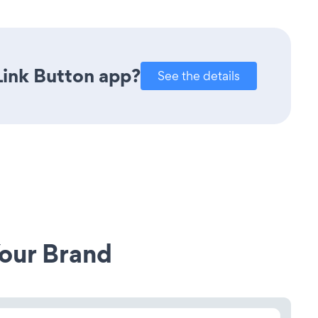
Link Button app?
See the details
our Brand