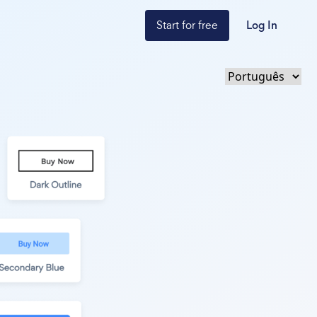
Start for free
Log In