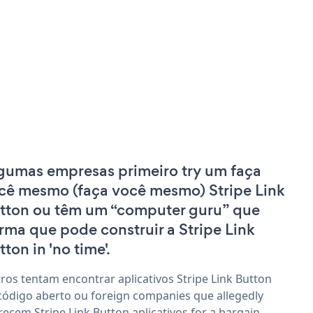
gumas empresas primeiro try um faça
cê mesmo (faça você mesmo) Stripe Link
tton ou têm um “computer guru” que
irma que pode construir a Stripe Link
ton in 'no time'.
ros tentam encontrar aplicativos Stripe Link Button
código aberto ou foreign companies que allegedly
recem Stripe Link Button aplicativos for a bargain.