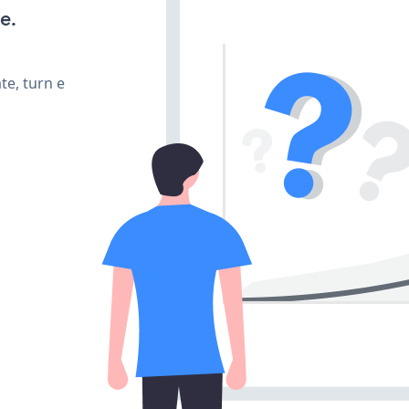
e.
te, turn e