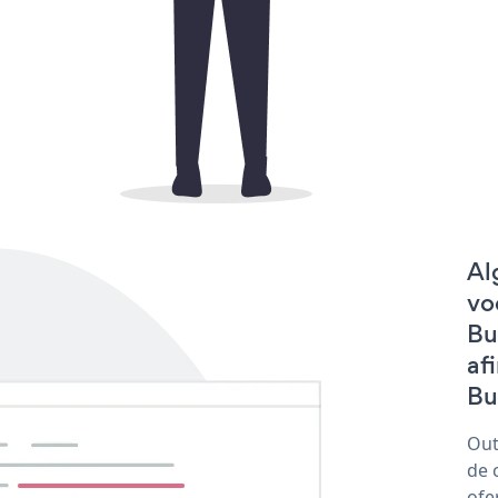
Al
vo
Bu
af
But
Out
de 
ofe