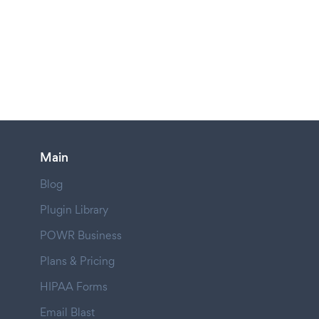
Main
Blog
Plugin Library
POWR Business
Plans & Pricing
HIPAA Forms
Email Blast