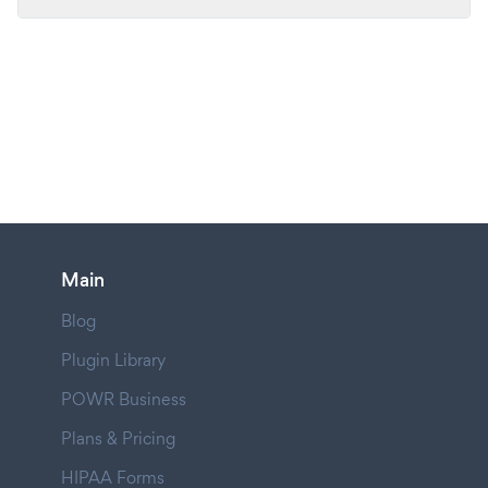
Main
Blog
Plugin Library
POWR Business
Plans & Pricing
HIPAA Forms