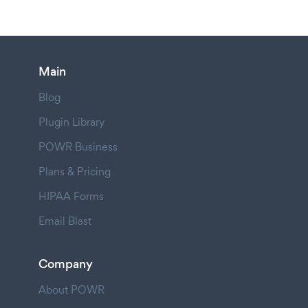
Main
Blog
Plugin Library
POWR Business
Plans & Pricing
HIPAA Forms
Email Blast
Company
About POWR