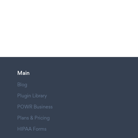
Main
Blog
Plugin Library
POWR Business
Plans & Pricing
HIPAA Forms