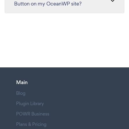
Button on my OceanWP site?
Main
Blog
Plugin Library
POWR Business
Plans & Pricing