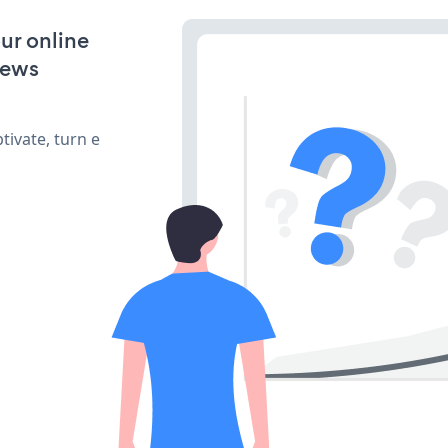
ur online
news
ivate, turn e