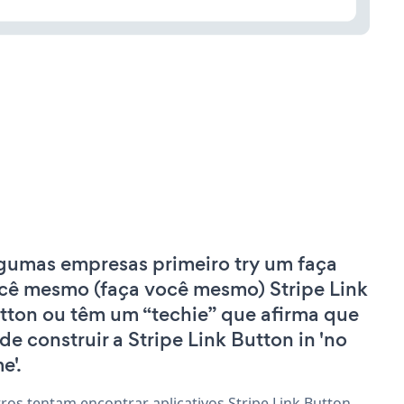
gumas empresas primeiro try um faça
cê mesmo (faça você mesmo) Stripe Link
tton ou têm um “techie” que afirma que
de construir a Stripe Link Button in 'no
e'.
ros tentam encontrar aplicativos Stripe Link Button