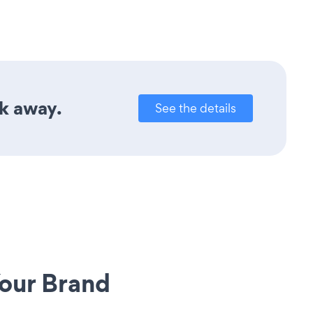
ck away.
See the details
our Brand