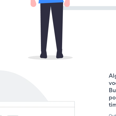
Al
vo
Bu
po
tim
Out