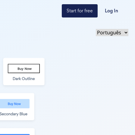
Start for free
Log In