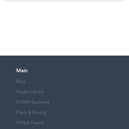
Main
Blog
Plugin Library
POWR Business
Plans & Pricing
HIPAA Forms