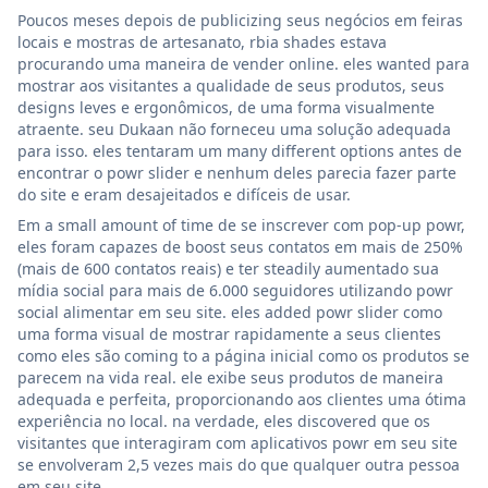
Poucos meses depois de publicizing seus negócios em feiras
locais e mostras de artesanato, rbia shades estava
procurando uma maneira de vender online. eles wanted para
mostrar aos visitantes a qualidade de seus produtos, seus
designs leves e ergonômicos, de uma forma visualmente
atraente. seu Dukaan não forneceu uma solução adequada
para isso. eles tentaram um many different options antes de
encontrar o powr slider e nenhum deles parecia fazer parte
do site e eram desajeitados e difíceis de usar.
Em a small amount of time de se inscrever com pop-up powr,
eles foram capazes de boost seus contatos em mais de 250%
(mais de 600 contatos reais) e ter steadily aumentado sua
mídia social para mais de 6.000 seguidores utilizando powr
social alimentar em seu site. eles added powr slider como
uma forma visual de mostrar rapidamente a seus clientes
como eles são coming to a página inicial como os produtos se
parecem na vida real. ele exibe seus produtos de maneira
adequada e perfeita, proporcionando aos clientes uma ótima
experiência no local. na verdade, eles discovered que os
visitantes que interagiram com aplicativos powr em seu site
se envolveram 2,5 vezes mais do que qualquer outra pessoa
em seu site.