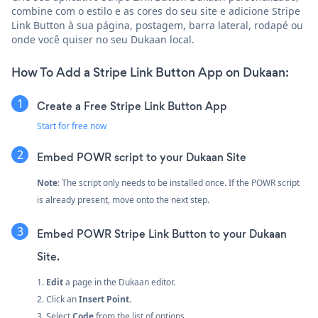
combine com o estilo e as cores do seu site e adicione Stripe
Link Button à sua página, postagem, barra lateral, rodapé ou
onde você quiser no seu Dukaan local.
How To Add a Stripe Link Button App on Dukaan:
Create a Free Stripe Link Button App
Start for free now
Embed POWR script to your Dukaan Site
Note
: The script only needs to be installed once. If the POWR script
is already present, move onto the next step.
Embed POWR Stripe Link Button to your Dukaan
Site.
1.
Edit
a page in the Dukaan editor.
2. Click an
Insert Point.
3. Select
Code
from the list of options.