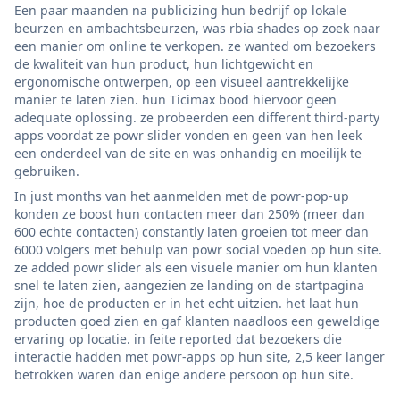
Een paar maanden na publicizing hun bedrijf op lokale
beurzen en ambachtsbeurzen, was rbia shades op zoek naar
een manier om online te verkopen. ze wanted om bezoekers
de kwaliteit van hun product, hun lichtgewicht en
ergonomische ontwerpen, op een visueel aantrekkelijke
manier te laten zien. hun Ticimax bood hiervoor geen
adequate oplossing. ze probeerden een different third-party
apps voordat ze powr slider vonden en geen van hen leek
een onderdeel van de site en was onhandig en moeilijk te
gebruiken.
In just months van het aanmelden met de powr-pop-up
konden ze boost hun contacten meer dan 250% (meer dan
600 echte contacten) constantly laten groeien tot meer dan
6000 volgers met behulp van powr social voeden op hun site.
ze added powr slider als een visuele manier om hun klanten
snel te laten zien, aangezien ze landing on de startpagina
zijn, hoe de producten er in het echt uitzien. het laat hun
producten goed zien en gaf klanten naadloos een geweldige
ervaring op locatie. in feite reported dat bezoekers die
interactie hadden met powr-apps op hun site, 2,5 keer langer
betrokken waren dan enige andere persoon op hun site.