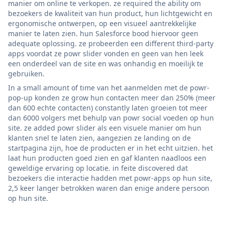
manier om online te verkopen. ze required the ability om
bezoekers de kwaliteit van hun product, hun lichtgewicht en
ergonomische ontwerpen, op een visueel aantrekkelijke
manier te laten zien. hun Salesforce bood hiervoor geen
adequate oplossing. ze probeerden een different third-party
apps voordat ze powr slider vonden en geen van hen leek
een onderdeel van de site en was onhandig en moeilijk te
gebruiken.
In a small amount of time van het aanmelden met de powr-
pop-up konden ze grow hun contacten meer dan 250% (meer
dan 600 echte contacten) constantly laten groeien tot meer
dan 6000 volgers met behulp van powr social voeden op hun
site. ze added powr slider als een visuele manier om hun
klanten snel te laten zien, aangezien ze landing on de
startpagina zijn, hoe de producten er in het echt uitzien. het
laat hun producten goed zien en gaf klanten naadloos een
geweldige ervaring op locatie. in feite discovered dat
bezoekers die interactie hadden met powr-apps op hun site,
2,5 keer langer betrokken waren dan enige andere persoon
op hun site.