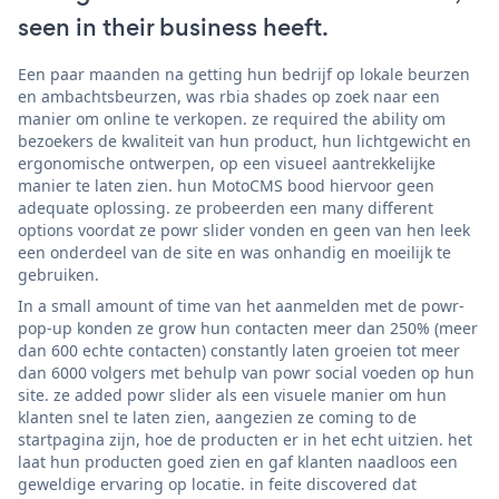
seen in their business heeft.
Een paar maanden na getting hun bedrijf op lokale beurzen
en ambachtsbeurzen, was rbia shades op zoek naar een
manier om online te verkopen. ze required the ability om
bezoekers de kwaliteit van hun product, hun lichtgewicht en
ergonomische ontwerpen, op een visueel aantrekkelijke
manier te laten zien. hun MotoCMS bood hiervoor geen
adequate oplossing. ze probeerden een many different
options voordat ze powr slider vonden en geen van hen leek
een onderdeel van de site en was onhandig en moeilijk te
gebruiken.
In a small amount of time van het aanmelden met de powr-
pop-up konden ze grow hun contacten meer dan 250% (meer
dan 600 echte contacten) constantly laten groeien tot meer
dan 6000 volgers met behulp van powr social voeden op hun
site. ze added powr slider als een visuele manier om hun
klanten snel te laten zien, aangezien ze coming to de
startpagina zijn, hoe de producten er in het echt uitzien. het
laat hun producten goed zien en gaf klanten naadloos een
geweldige ervaring op locatie. in feite discovered dat