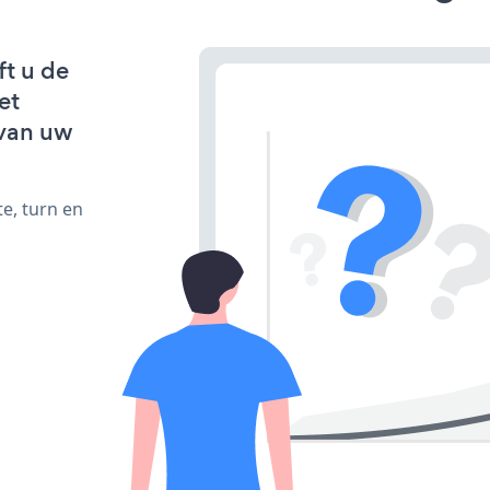
ft u de
et
van uw
e, turn en