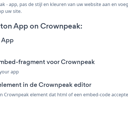
 - app, pas de stijl en kleuren van uw website aan en vo
op uw site.
tton App on Crownpeak:
n App
 embed-fragment voor Crownpeak
 your app
element in de Crownpeak editor
n Crownpeak element dat html of een embed-code accepteert.