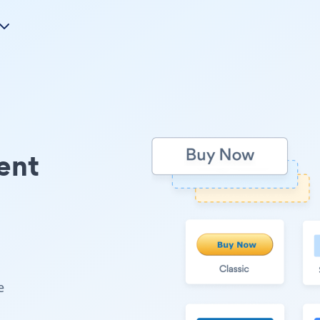
ent
e