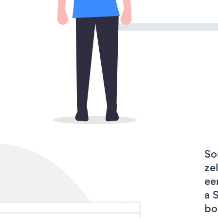
So
ze
ee
a 
bo