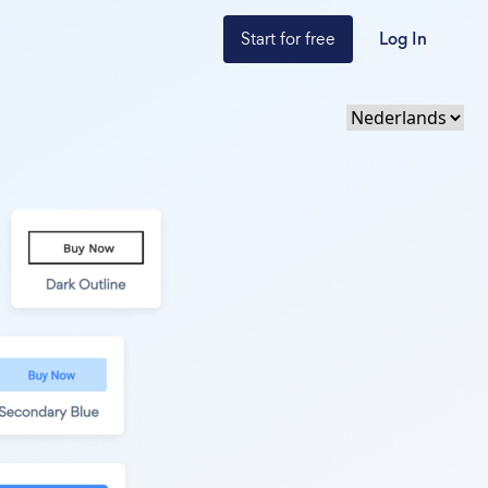
Start for free
Log In