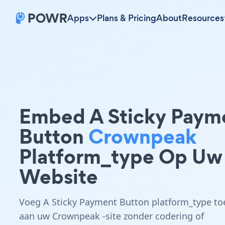
Apps
Plans & Pricing
About
Resources
Embed A Sticky Paym
Button
Crownpeak
Platform_type Op Uw
Website
Voeg A Sticky Payment Button platform_type to
aan uw Crownpeak -site zonder codering of