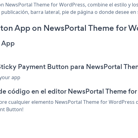
on NewsPortal Theme for WordPress, combine el estilo y los
blicación, barra lateral, pie de página o donde desee en s
tton App on NewsPortal Theme for W
n App
 Sticky Payment Button para NewsPortal The
 your app
 de código en el editor NewsPortal Theme fo
bre cualquier elemento NewsPortal Theme for WordPress qu
nt Button!