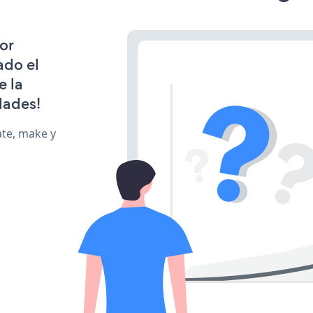
or
ado el
e la
dades!
ate, make y