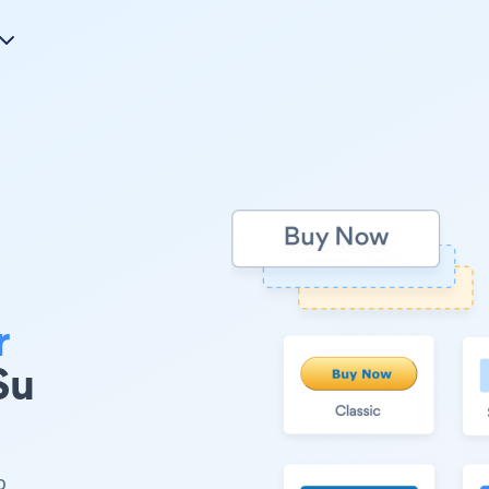
r
Su
o