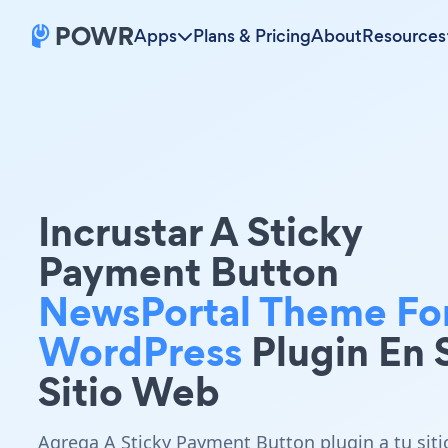
Apps
Plans & Pricing
About
Resources
Incrustar A Sticky
Payment Button
NewsPortal Theme Fo
WordPress
Plugin En 
Sitio Web
Agrega A Sticky Payment Button plugin a tu siti