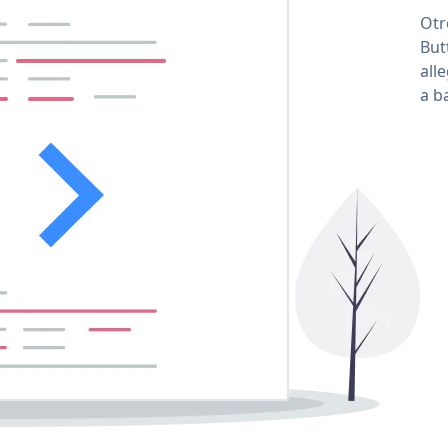
Otr
But
all
a b