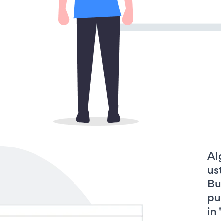
Al
us
Bu
pu
in 