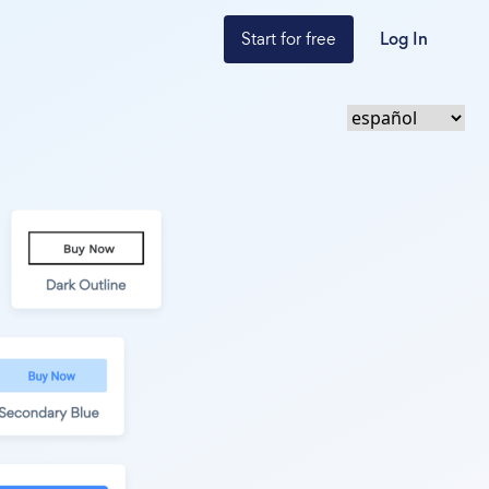
Start for free
Log In