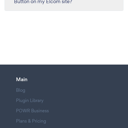
Button on my Elcom site?
Main
Blog
Plugin Library
POWR Business
Plans & Pricing