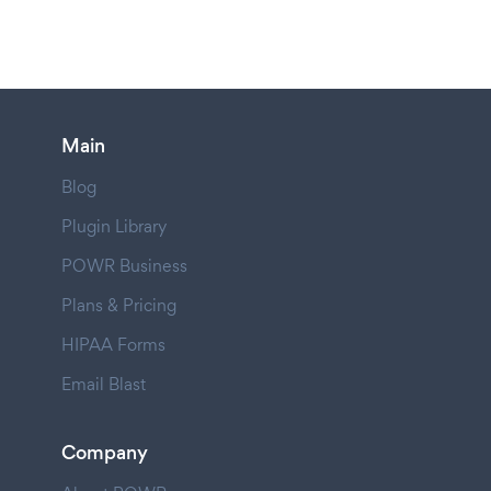
Main
Blog
Plugin Library
POWR Business
Plans & Pricing
HIPAA Forms
Email Blast
Company