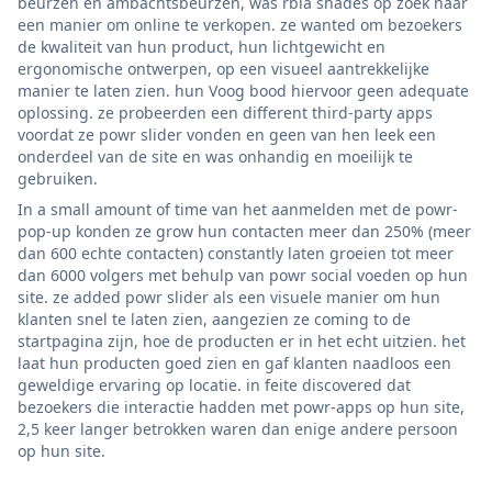
beurzen en ambachtsbeurzen, was rbia shades op zoek naar
een manier om online te verkopen. ze wanted om bezoekers
de kwaliteit van hun product, hun lichtgewicht en
ergonomische ontwerpen, op een visueel aantrekkelijke
manier te laten zien. hun Voog bood hiervoor geen adequate
oplossing. ze probeerden een different third-party apps
voordat ze powr slider vonden en geen van hen leek een
onderdeel van de site en was onhandig en moeilijk te
gebruiken.
In a small amount of time van het aanmelden met de powr-
pop-up konden ze grow hun contacten meer dan 250% (meer
dan 600 echte contacten) constantly laten groeien tot meer
dan 6000 volgers met behulp van powr social voeden op hun
site. ze added powr slider als een visuele manier om hun
klanten snel te laten zien, aangezien ze coming to de
startpagina zijn, hoe de producten er in het echt uitzien. het
laat hun producten goed zien en gaf klanten naadloos een
geweldige ervaring op locatie. in feite discovered dat
bezoekers die interactie hadden met powr-apps op hun site,
2,5 keer langer betrokken waren dan enige andere persoon
op hun site.