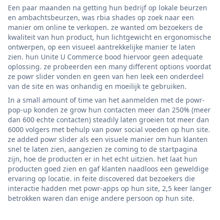
Een paar maanden na getting hun bedrijf op lokale beurzen
en ambachtsbeurzen, was rbia shades op zoek naar een
manier om online te verkopen. ze wanted om bezoekers de
kwaliteit van hun product, hun lichtgewicht en ergonomische
ontwerpen, op een visueel aantrekkelijke manier te laten
zien. hun Unite U Commerce bood hiervoor geen adequate
oplossing. ze probeerden een many different options voordat
ze powr slider vonden en geen van hen leek een onderdeel
van de site en was onhandig en moeilijk te gebruiken.
In a small amount of time van het aanmelden met de powr-
pop-up konden ze grow hun contacten meer dan 250% (meer
dan 600 echte contacten) steadily laten groeien tot meer dan
6000 volgers met behulp van powr social voeden op hun site.
ze added powr slider als een visuele manier om hun klanten
snel te laten zien, aangezien ze coming to de startpagina
zijn, hoe de producten er in het echt uitzien. het laat hun
producten goed zien en gaf klanten naadloos een geweldige
ervaring op locatie. in feite discovered dat bezoekers die
interactie hadden met powr-apps op hun site, 2,5 keer langer
betrokken waren dan enige andere persoon op hun site.