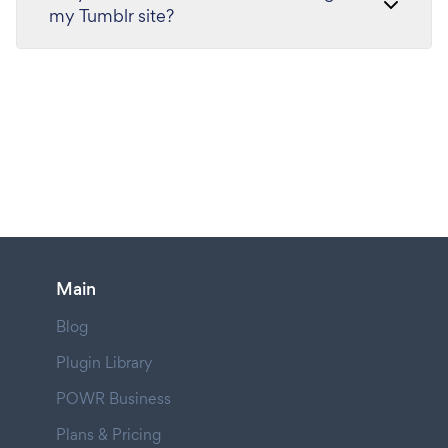
my Tumblr site?
Main
Blog
Plugin Library
POWR Business
Plans & Pricing