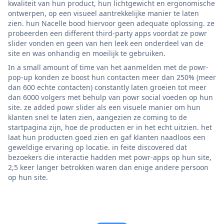
kwaliteit van hun product, hun lichtgewicht en ergonomische
ontwerpen, op een visueel aantrekkelijke manier te laten
zien. hun Nacelle bood hiervoor geen adequate oplossing. ze
probeerden een different third-party apps voordat ze powr
slider vonden en geen van hen leek een onderdeel van de
site en was onhandig en moeilijk te gebruiken.
In a small amount of time van het aanmelden met de powr-
pop-up konden ze boost hun contacten meer dan 250% (meer
dan 600 echte contacten) constantly laten groeien tot meer
dan 6000 volgers met behulp van powr social voeden op hun
site. ze added powr slider als een visuele manier om hun
klanten snel te laten zien, aangezien ze coming to de
startpagina zijn, hoe de producten er in het echt uitzien. het
laat hun producten goed zien en gaf klanten naadloos een
geweldige ervaring op locatie. in feite discovered dat
bezoekers die interactie hadden met powr-apps op hun site,
2,5 keer langer betrokken waren dan enige andere persoon
op hun site.