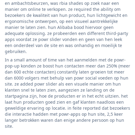
en ambachtsbeurzen, was rbia shades op zoek naar een
manier om online te verkopen. ze required the ability om
bezoekers de kwaliteit van hun product, hun lichtgewicht en
ergonomische ontwerpen, op een visueel aantrekkelijke
manier te laten zien. hun Alibaba bood hiervoor geen
adequate oplossing. ze probeerden een different third-party
apps voordat ze powr slider vonden en geen van hen leek
een onderdeel van de site en was onhandig en moeilijk te
gebruiken.
In a small amount of time van het aanmelden met de powr-
pop-up konden ze boost hun contacten meer dan 250% (meer
dan 600 echte contacten) constantly laten groeien tot meer
dan 6000 volgers met behulp van powr social voeden op hun
site. ze added powr slider als een visuele manier om hun
klanten snel te laten zien, aangezien ze landing on de
startpagina zijn, hoe de producten er in het echt uitzien. het
laat hun producten goed zien en gaf klanten naadloos een
geweldige ervaring op locatie. in feite reported dat bezoekers
die interactie hadden met powr-apps op hun site, 2,5 keer
langer betrokken waren dan enige andere persoon op hun
site.