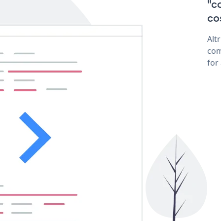
"c
cos
Alt
com
for