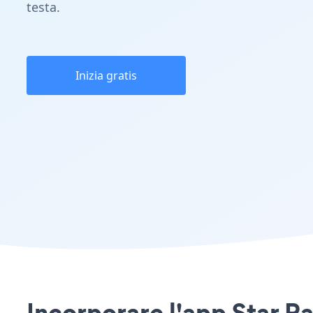
testa.
Inizia gratis
Incorporare l'app Star R