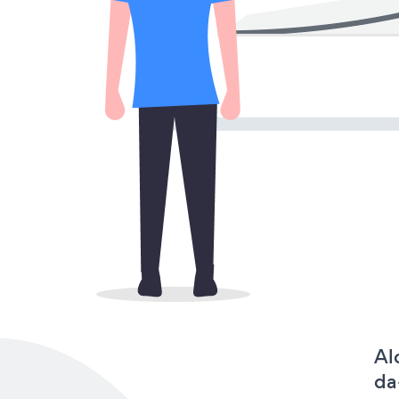
Al
da