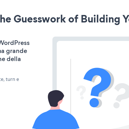
he Guesswork of Building Y
r WordPress
ima grande
ne della
e, turn e