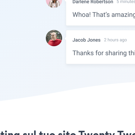
ating sul tuo sito Twenty T