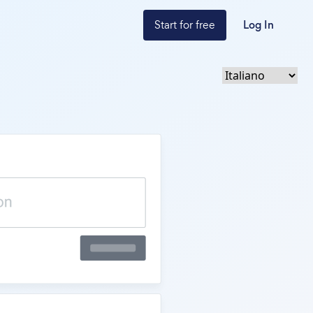
Start for free
Log In