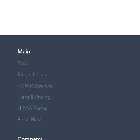
Main
Blog
Plugin Library
POWR Business
Plans & Pricing
HIPAA Forms
Email Blast
Company