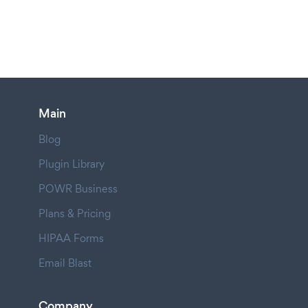
Main
Blog
Plugin Library
POWR Business
Plans & Pricing
HIPAA Forms
Email Blast
Company