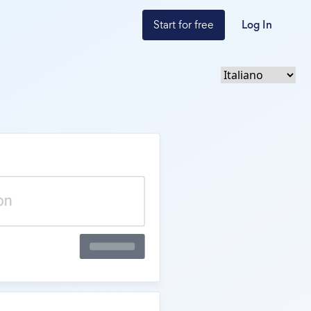
Start for free
Log In