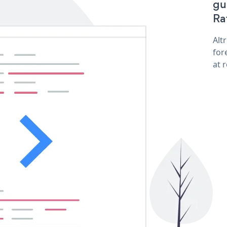
gu
Rat
Alt
for
at 