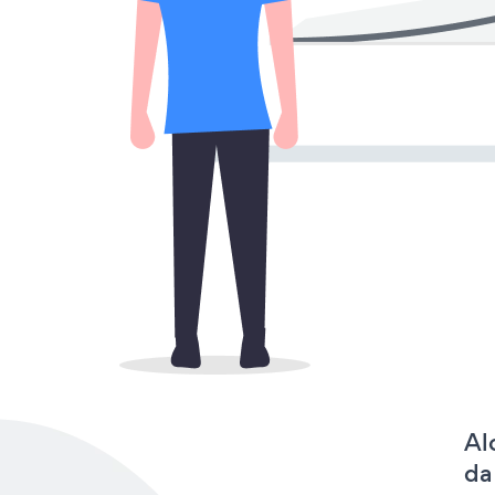
Al
da