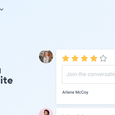
u
ite