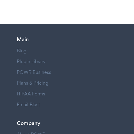
Main
Blog
Plugin Library
POWR Business
Plans & Pricing
HIPAA Forms
Email Blast
Company