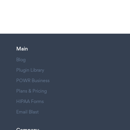
Main
Blog
Plugin Library
POWR Business
Plans & Pricing
HIPAA Forms
Email Blast
Company