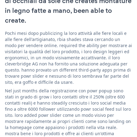
di occhiali da sole che creates montature
in legno fatte a mano, been able to
create.
Pochi mesi dopo publicizing la loro attività alle fiere locali e
alle fiere dell'artigianato, rbia shades stava cercando un
modo per vendere online. required the ability per mostrare ai
visitatori la qualità del loro prodotto, i loro design leggeri ed
ergonomici, in un modo visivamente accattivante. il loro
cleverbridge AG non ha fornito una soluzione adeguata per
questo. hanno provato un different third-party apps prima di
trovare powr slider e nessuno di loro sembrava far parte del
sito, era goffo e difficile da usare.
Nel just months della registrazione con powr popup sono
stati in grado di grow i loro contatti oltre il 250% (oltre 600
contatti reali) e hanno steadily cresciuto i loro social media
fino a oltre 6000 follower utilizzando powr social feed sul loro
sito. loro added powr slider come un modo visivo per
mostrare rapidamente ai propri clienti come sono landing on
la homepage come appaiono i prodotti nella vita reale.
mostra bene i loro prodotti e offre ai clienti un'ottima