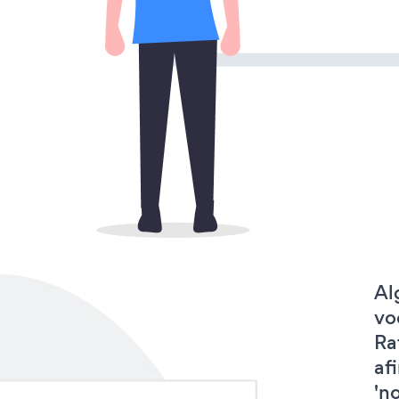
Al
vo
Ra
af
'no