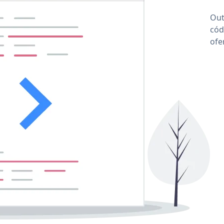
Out
cód
ofe