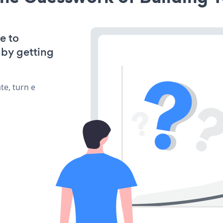
e to
 by getting
te, turn e