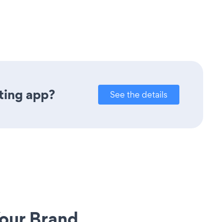
ting app?
See the details
our Brand