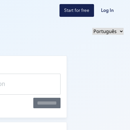
Start for free
Log In