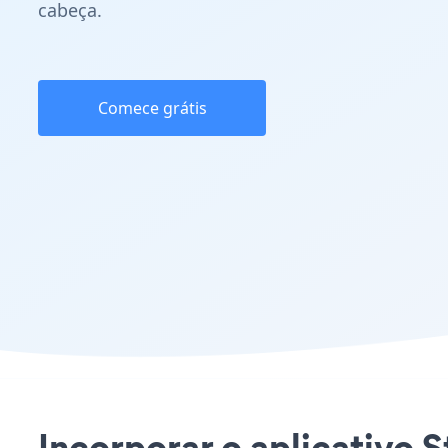
cabeça.
Comece grátis
Incorporar o aplicativo S