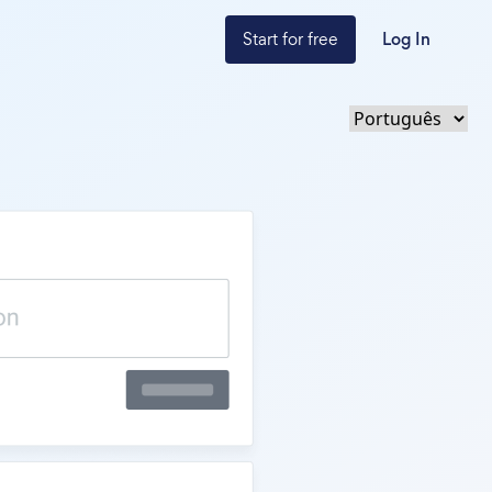
Start for free
Log In