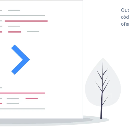
Out
cód
ofe