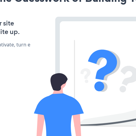
 site
ite up.
ivate, turn e