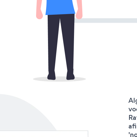
Al
vo
Ra
af
'no