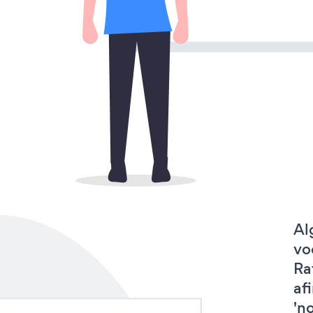
Al
vo
Ra
af
'no