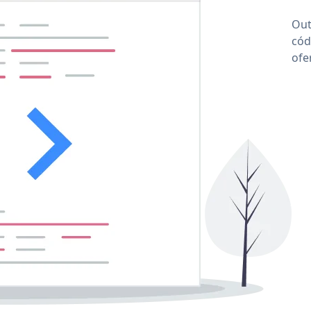
Out
cód
ofe