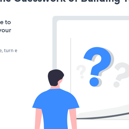
e to
your
, turn e