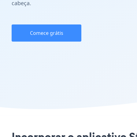
cabeça.
Comece grátis
Incorporar o aplicativo S