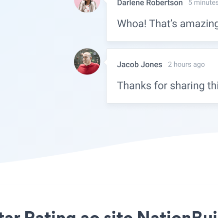
tar Rating ao site NationBui