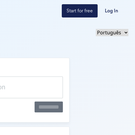
Start for free
Log In