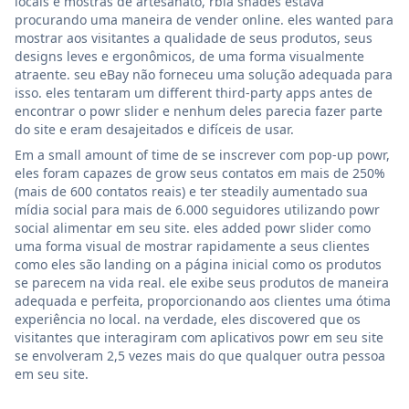
locais e mostras de artesanato, rbia shades estava
procurando uma maneira de vender online. eles wanted para
mostrar aos visitantes a qualidade de seus produtos, seus
designs leves e ergonômicos, de uma forma visualmente
atraente. seu eBay não forneceu uma solução adequada para
isso. eles tentaram um different third-party apps antes de
encontrar o powr slider e nenhum deles parecia fazer parte
do site e eram desajeitados e difíceis de usar.
Em a small amount of time de se inscrever com pop-up powr,
eles foram capazes de grow seus contatos em mais de 250%
(mais de 600 contatos reais) e ter steadily aumentado sua
mídia social para mais de 6.000 seguidores utilizando powr
social alimentar em seu site. eles added powr slider como
uma forma visual de mostrar rapidamente a seus clientes
como eles são landing on a página inicial como os produtos
se parecem na vida real. ele exibe seus produtos de maneira
adequada e perfeita, proporcionando aos clientes uma ótima
experiência no local. na verdade, eles discovered que os
visitantes que interagiram com aplicativos powr em seu site
se envolveram 2,5 vezes mais do que qualquer outra pessoa
em seu site.