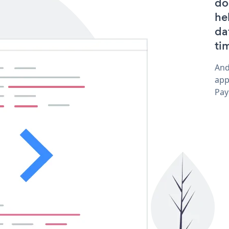
do
he
da
ti
And
app
Pay