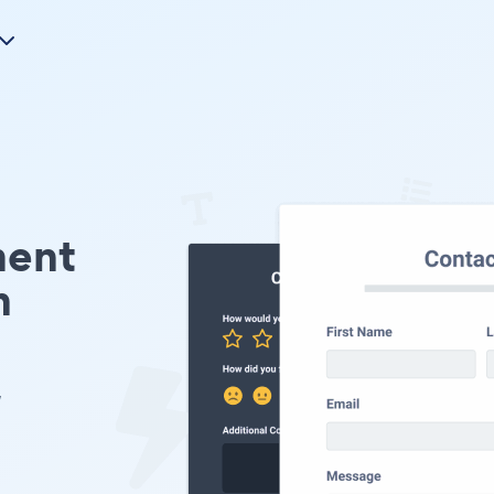
ment
n
w