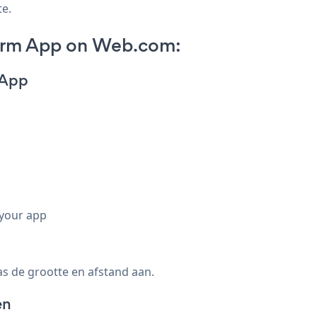
te.
orm App on Web.com:
 App
 your app
s de grootte en afstand aan.
en