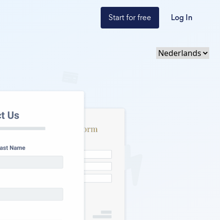
Start for free
Log In