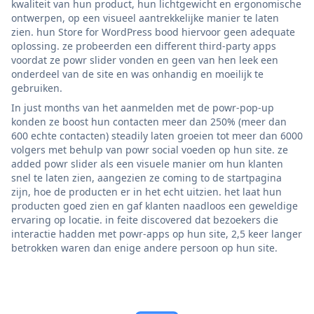
kwaliteit van hun product, hun lichtgewicht en ergonomische
ontwerpen, op een visueel aantrekkelijke manier te laten
zien. hun Store for WordPress bood hiervoor geen adequate
oplossing. ze probeerden een different third-party apps
voordat ze powr slider vonden en geen van hen leek een
onderdeel van de site en was onhandig en moeilijk te
gebruiken.
In just months van het aanmelden met de powr-pop-up
konden ze boost hun contacten meer dan 250% (meer dan
600 echte contacten) steadily laten groeien tot meer dan 6000
volgers met behulp van powr social voeden op hun site. ze
added powr slider als een visuele manier om hun klanten
snel te laten zien, aangezien ze coming to de startpagina
zijn, hoe de producten er in het echt uitzien. het laat hun
producten goed zien en gaf klanten naadloos een geweldige
ervaring op locatie. in feite discovered dat bezoekers die
interactie hadden met powr-apps op hun site, 2,5 keer langer
betrokken waren dan enige andere persoon op hun site.