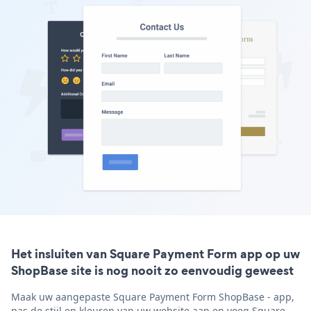
Het insluiten van Square Payment Form app op uw
ShopBase site is nog nooit zo eenvoudig geweest
Maak uw aangepaste Square Payment Form ShopBase - app,
pas de stijl en kleuren van uw website aan en voeg Square