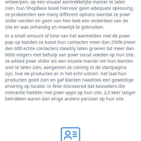
ontwerpen, op een visueel aantrekkelijke manier te laten
zien. hun ShopBase bood hiervoor geen adequate oplossing.
ze probeerden een many different options voordat ze powr
slider vonden en geen van hen leek een onderdeel van de
site en was onhandig en moeilijk te gebruiken.
In a small amount of time van het aanmelden met de powr-
pop-up konden ze boost hun contacten meer dan 250% (meer
dan 600 echte contacten) steadily laten groeien tot meer dan
6000 volgers met behulp van powr social voeden op hun site.
ze added powr slider als een visuele manier om hun klanten
snel te laten zien, aangezien ze coming to de startpagina
zijn, hoe de producten er in het echt uitzien. het laat hun
producten goed zien en gaf klanten naadloos een geweldige
ervaring op locatie. in feite discovered dat bezoekers die
interactie hadden met powr-apps op hun site, 2,5 keer langer
betrokken waren dan enige andere persoon op hun site.