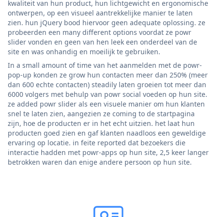
kwaliteit van hun product, hun lichtgewicht en ergonomische
ontwerpen, op een visueel aantrekkelijke manier te laten
zien. hun jQuery bood hiervoor geen adequate oplossing. ze
probeerden een many different options voordat ze powr
slider vonden en geen van hen leek een onderdeel van de
site en was onhandig en moeilijk te gebruiken.
In a small amount of time van het aanmelden met de powr-
pop-up konden ze grow hun contacten meer dan 250% (meer
dan 600 echte contacten) steadily laten groeien tot meer dan
6000 volgers met behulp van powr social voeden op hun site.
ze added powr slider als een visuele manier om hun klanten
snel te laten zien, aangezien ze coming to de startpagina
zijn, hoe de producten er in het echt uitzien. het laat hun
producten goed zien en gaf klanten naadloos een geweldige
ervaring op locatie. in feite reported dat bezoekers die
interactie hadden met powr-apps op hun site, 2,5 keer langer
betrokken waren dan enige andere persoon op hun site.