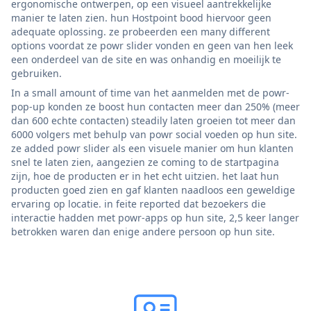
ergonomische ontwerpen, op een visueel aantrekkelijke
manier te laten zien. hun Hostpoint bood hiervoor geen
adequate oplossing. ze probeerden een many different
options voordat ze powr slider vonden en geen van hen leek
een onderdeel van de site en was onhandig en moeilijk te
gebruiken.
In a small amount of time van het aanmelden met de powr-
pop-up konden ze boost hun contacten meer dan 250% (meer
dan 600 echte contacten) steadily laten groeien tot meer dan
6000 volgers met behulp van powr social voeden op hun site.
ze added powr slider als een visuele manier om hun klanten
snel te laten zien, aangezien ze coming to de startpagina
zijn, hoe de producten er in het echt uitzien. het laat hun
producten goed zien en gaf klanten naadloos een geweldige
ervaring op locatie. in feite reported dat bezoekers die
interactie hadden met powr-apps op hun site, 2,5 keer langer
betrokken waren dan enige andere persoon op hun site.