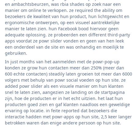
en ambachtsbeurzen, was rbia shades op zoek naar een
manier om online te verkopen. ze required the ability om
bezoekers de kwaliteit van hun product, hun lichtgewicht en
ergonomische ontwerpen, op een visueel aantrekkelijke
manier te laten zien. hun Facebook bood hiervoor geen
adequate oplossing. ze probeerden een different third-party
apps voordat ze powr slider vonden en geen van hen leek
een onderdeel van de site en was onhandig en moeilijk te
gebruiken.
In just months van het aanmelden met de powr-pop-up
konden ze grow hun contacten meer dan 250% (meer dan
600 echte contacten) steadily laten groeien tot meer dan 6000
volgers met behulp van powr social voeden op hun site. ze
added powr slider als een visuele manier om hun klanten
snel te laten zien, aangezien ze landing on de startpagina
zijn, hoe de producten er in het echt uitzien. het laat hun
producten goed zien en gaf klanten naadloos een geweldige
ervaring op locatie. in feite reported dat bezoekers die
interactie hadden met powr-apps op hun site, 2,5 keer langer
betrokken waren dan enige andere persoon op hun site.