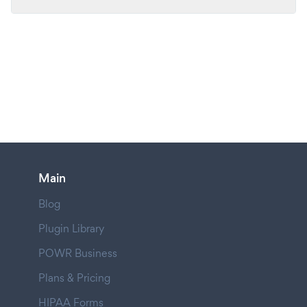
Main
Blog
Plugin Library
POWR Business
Plans & Pricing
HIPAA Forms