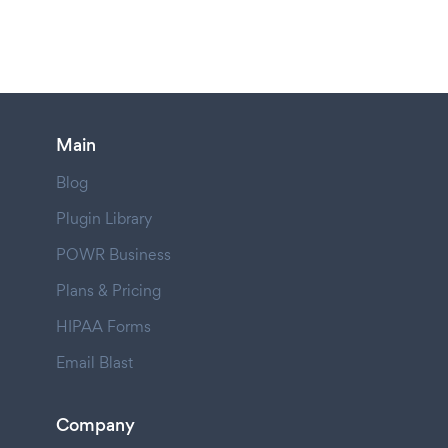
Main
Blog
Plugin Library
POWR Business
Plans & Pricing
HIPAA Forms
Email Blast
Company